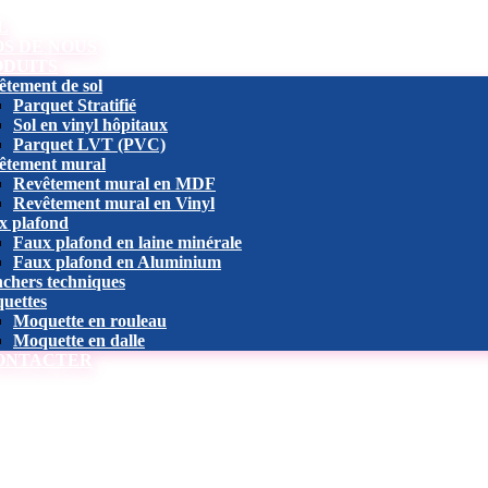
L
OS DE NOUS
ODUITS
êtement de sol
Parquet Stratifié
Sol en vinyl hôpitaux
Parquet LVT (PVC)
êtement mural
Revêtement mural en MDF
Revêtement mural en Vinyl
x plafond
Faux plafond en laine minérale
Faux plafond en Aluminium
nchers techniques
uettes
Moquette en rouleau
Moquette en dalle
ONTACTER