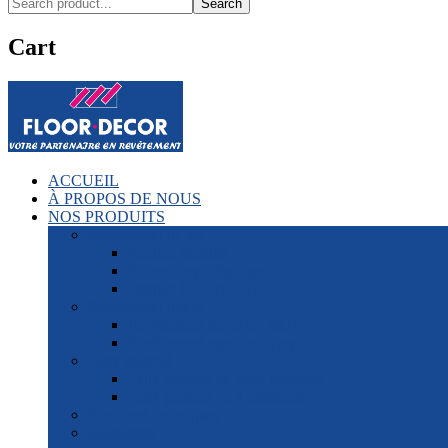
Search
Cart
ACCUEIL
À PROPOS DE NOUS
NOS PRODUITS
Revêtement de sol
Parquet Stratifié
Sol en vinyl hôpitaux
Parquet LVT (PVC)
Revêtement mural
Revêtement mural en MDF
Revêtement mural en Vinyl
Faux plafond
Faux plafond en laine minérale
Faux plafond en Aluminium
Planchers techniques
Moquettes