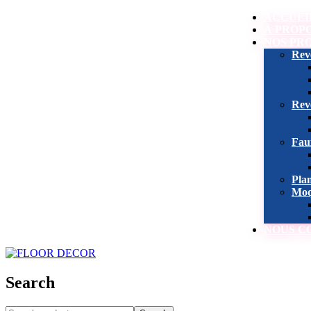
ACCUEI
À PROP
NOS PR
Rev
Rev
Fau
Pla
Moq
NOUS C
Search