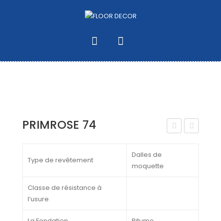
PRIMROSE 74
EAD
RIM
LINE
RO
Dalles de
Type de revêtement
moquette
R
SE
985
93
Classe de résistance à
l’usure
La Fondation
Bitume