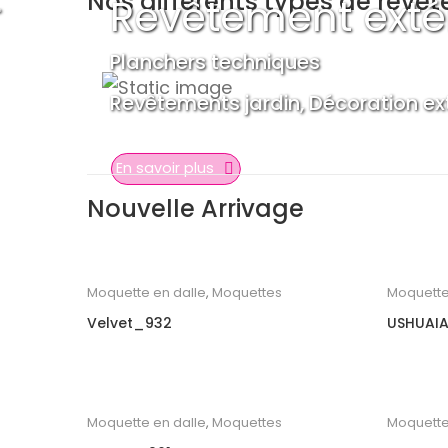
Nos différents types de revê
r
Revêtement exté
Planchers techniques
Revêtements jardin, Décoration exté
En savoir plus
Nouvelle Arrivage
Moquette en dalle
,
Moquettes
Moquette
Velvet_932
USHUAIA
Moquette en dalle
,
Moquettes
Moquette