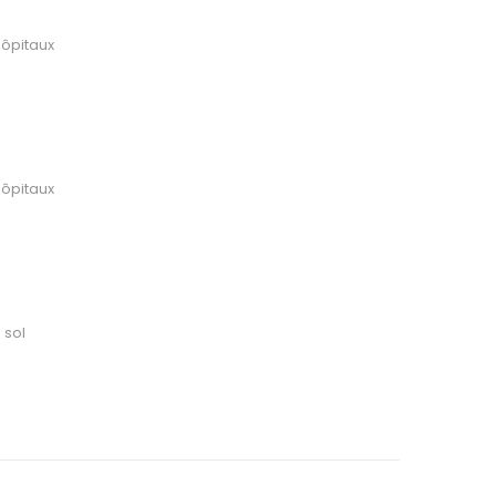
hôpitaux
hôpitaux
 sol