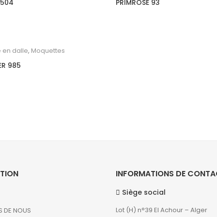
 504
PRIMROSE 93
 en dalle
,
Moquettes
ER 985
TION
INFORMATIONS DE CONT
Siège social
Lot (H) n°39 El Achour – Alger
S DE NOUS