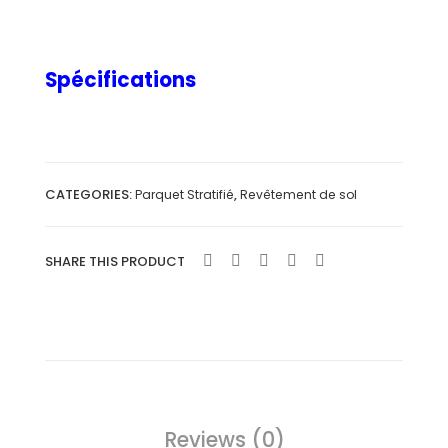
QUI
QUI
CK
CK
-
-
Spécifications
STE
STE
P
P
CATEGORIES:
,
Parquet Stratifié
Revêtement de sol
SHARE THIS PRODUCT
Reviews (0)