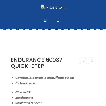
ENDURANCE 60087
QUICK-STEP
ND
ND
UR
UR
Compatible avec le chauffage au sol
AN
AN
0 chanfreins
CE
CE
Classe 32
600
600
Encliqueter
64
40
Résistant à l’eau