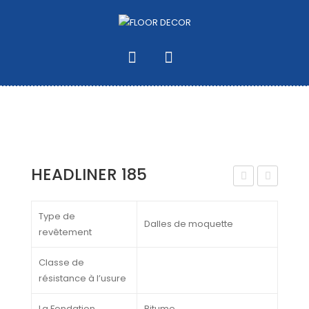
HEADLINER 185
IBR
EAD
AN
LINE
Type de
Dalles de moquette
revêtement
CE
R
400
365
Classe de
PER
résistance à l’usure
GO
La Fondation
Bitume