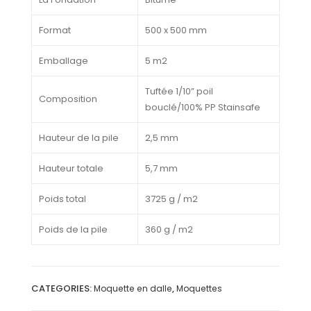
Format
500 x 500 mm
Emballage
5 m2
Tuftée 1/10” poil
Composition
bouclé/100% PP Stainsafe
Hauteur de la pile
2,5 mm
Hauteur totale
5,7 mm
Poids total
3725 g / m2
Poids de la pile
360 g / m2
CATEGORIES:
,
Moquette en dalle
Moquettes