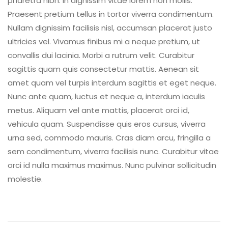
pharetra nibh. In dignissim vitae lorem non mollis.
Praesent pretium tellus in tortor viverra condimentum.
Nullam dignissim facilisis nisl, accumsan placerat justo
ultricies vel. Vivamus finibus mi a neque pretium, ut
convallis dui lacinia. Morbi a rutrum velit. Curabitur
sagittis quam quis consectetur mattis. Aenean sit
amet quam vel turpis interdum sagittis et eget neque.
Nunc ante quam, luctus et neque a, interdum iaculis
metus. Aliquam vel ante mattis, placerat orci id,
vehicula quam. Suspendisse quis eros cursus, viverra
urna sed, commodo mauris. Cras diam arcu, fringilla a
sem condimentum, viverra facilisis nunc. Curabitur vitae
orci id nulla maximus maximus. Nunc pulvinar sollicitudin
molestie.