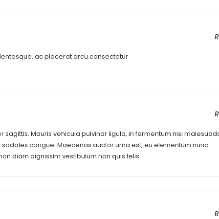
R
lentesque, ac placerat arcu consectetur
R
 sagittis. Mauris vehicula pulvinar ligula, in fermentum nisi malesuad
cu sodales congue. Maecenas auctor urna est, eu elementum nunc
non diam dignissim vestibulum non quis felis.
R