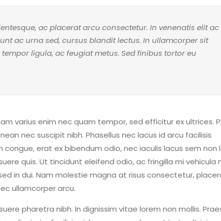
ntesque, ac placerat arcu consectetur. In venenatis elit ac
cidunt ac urna sed, cursus blandit lectus. In ullamcorper sit
 tempor ligula, ac feugiat metus. Sed finibus tortor eu
Etiam varius enim nec quam tempor, sed efficitur ex ultrices. 
an nec suscipit nibh. Phasellus nec lacus id arcu facilisis
m congue, erat ex bibendum odio, nec iaculis lacus sem non 
re quis. Ut tincidunt eleifend odio, ac fringilla mi vehicula 
sed in dui. Nam molestie magna at risus consectetur, placer
 nec ullamcorper arcu.
suere pharetra nibh. In dignissim vitae lorem non mollis. Pra