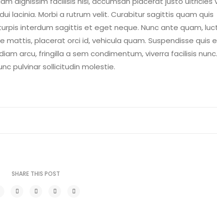
m dignissim facilisis nisl, accumsan placerat justo ultricies v
ui lacinia. Morbi a rutrum velit. Curabitur sagittis quam quis
urpis interdum sagittis et eget neque. Nunc ante quam, luc
e mattis, placerat orci id, vehicula quam. Suspendisse quis 
am arcu, fringilla a sem condimentum, viverra facilisis nunc
c pulvinar sollicitudin molestie.
SHARE THIS POST