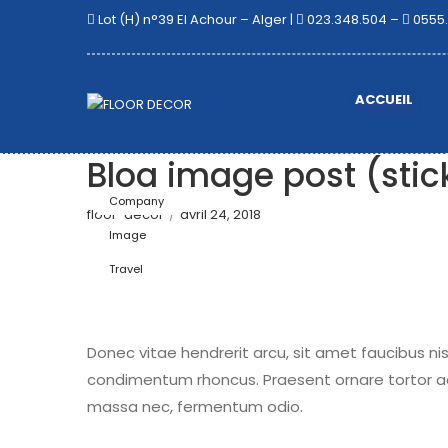
Lot (H) n°39 El Achour – Alger |
023.348.504 –
0555.
ACCUEIL
Blog image post (stic
Company
floor-decor
/
avril 24, 2018
Image
Travel
Donec vitae hendrerit arcu, sit amet faucibus ni
condimentum rhoncus. Praesent ornare tortor a
massa nec, fermentum odio.