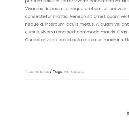
pretium tellus in tortor viverra condimentum. Nulla
Vivamus finibus mi a neque pretium, ut convallis d
consectetur mattis. Aenean sit amet quam vel t
neque a, interdum iaculis metus. Aliquam vel ant
cursus, viverra urna sed, commodo mauris. Cras di
Curabitur vitae orci id nulla maximus maximus. Nun
4 comments
/ Tags:
wordpress