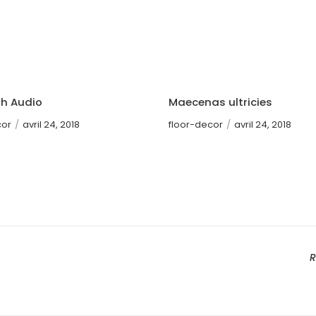
th Audio
Maecenas ultricies
cor
/
avril 24, 2018
floor-decor
/
avril 24, 2018
R