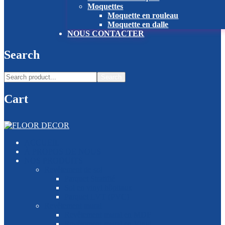
Moquettes
Moquette en rouleau
Moquette en dalle
NOUS CONTACTER
Search
Search
Cart
ACCUEIL
À PROPOS DE NOUS
NOS PRODUITS
Revêtement de sol
Parquet Stratifié
Sol en vinyl hôpitaux
Parquet LVT (PVC)
Revêtement mural
Revêtement mural en MDF
Revêtement mural en Vinyl