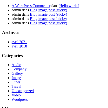
A WordPress Commenter
dans
Hello world!
admin
dans
Blog image post (sticky)
admin
dans
Blog image post (sticky)
admin
dans
Blog image post (sticky)
admin
dans
Blog image post (sticky)
Archives
avril 2021
avril 2018
Catégories
Audio
Company
Gallery
Image
Other
Travel
Uncategorized
Video
Wordpress