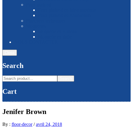
Faux plafond
Faux plafond en laine minérale
Faux plafond en Aluminium
Planchers techniques
Moquettes
Moquette en rouleau
Moquette en dalle
NOUS CONTACTER
Close
Search
Search
Cart
Jenifer Brown
By :
floor-decor
/
avril 24, 2018