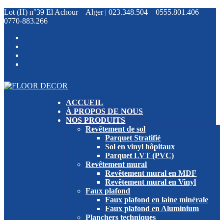
Lot (H) n°39 El Achour – Alger |
023.348.504 –
0555.801.406 –
0770-883.266
ACCUEIL
À PROPOS DE NOUS
NOS PRODUITS
Revêtement de sol
Parquet Stratifié
Sol en vinyl hôpitaux
Parquet LVT (PVC)
Revêtement mural
Revêtement mural en MDF
Revêtement mural en Vinyl
Faux plafond
Faux plafond en laine minérale
Faux plafond en Aluminium
Planchers techniques