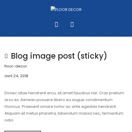
Company
Image
Travel
Blog image post (sticky)
floor-decor
avril 24, 2018
Donec vitae hendrerit arcu, sit amet faucibus nisl. Cras pretium
arcu ex. Aenean posuere libero eu augue condimentum
rhoncus. Praesent ornare tortor ac ante egestas hendrerit.
Aliquam et metus pharetra, bibendum massa nec, fermentum
odio.