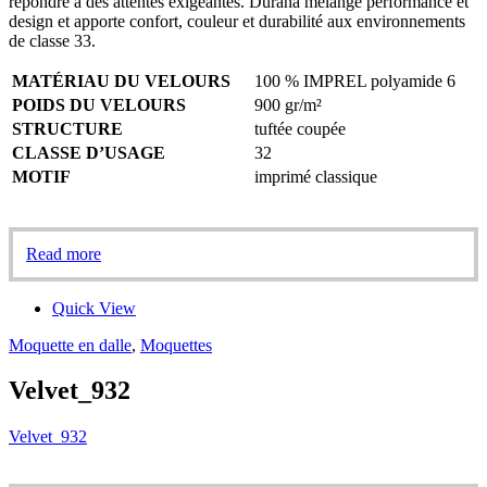
répondre à des attentes exigeantes. Durana mélange performance et
design et apporte confort, couleur et durabilité aux environnements
de classe 33.
MATÉRIAU DU VELOURS
100 % IMPREL polyamide 6
POIDS DU VELOURS
900 gr/m²
STRUCTURE
tuftée coupée
CLASSE D’USAGE
32
MOTIF
imprimé classique
Read more
Quick View
Moquette en dalle
,
Moquettes
Velvet_932
Velvet_932