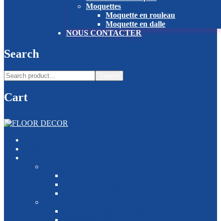
Moquettes
Moquette en rouleau
Moquette en dalle
NOUS CONTACTER
Search
Search
Cart
ACCUEIL
À PROPOS DE NOUS
NOS PRODUITS
Revêtement de sol
Parquet Stratifié
Sol en vinyl hôpitaux
Parquet LVT (PVC)
Revêtement mural
Revêtement mural en MDF
Revêtement mural en Vinyl