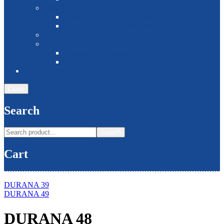
Faux plafond
Faux plafond en laine minérale
Faux plafond en Aluminium
Planchers techniques
Moquettes
Moquette en rouleau
Moquette en dalle
NOUS CONTACTER
Close
Search
Search
Cart
DURANA 39
DURANA 49
DURANA 48