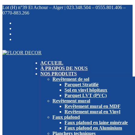
Lot (H) n°39 El Achour – Alger |
023.348.504 –
0555.801.406 –
0770-883.266
ACCUEIL
À PROPOS DE NOUS
NOS PRODUITS
Revêtement de sol
Parquet Stratifié
Sol en vinyl hôpitaux
Parquet LVT (PVC)
Revêtement mural
Revêtement mural en MDF
Revêtement mural en Vinyl
Faux plafond
Faux plafond en laine minérale
Faux plafond en Aluminium
Planchers techniques