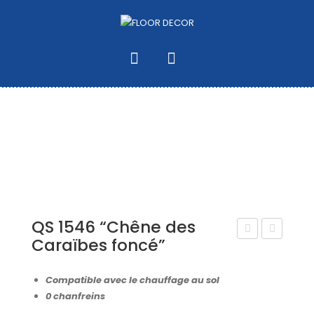
QS 1546 “Chêne des
Caraïbes foncé”
S
S
153
154
Compatible avec le chauffage au sol
5
1
0 chanfreins
“CH
“CH