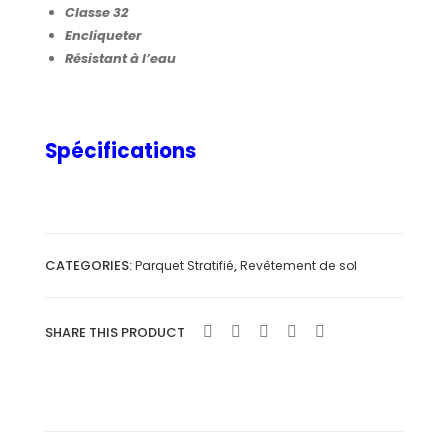
Classe 32
ÊNE
ÂT
Encliqueter
CLA
AIG
Résistant à l’eau
IR
NIE
MO
R
NOL
NA
Spécifications
AM
TUR
E”
EL
PLA
NC
CATEGORIES:
,
Parquet Stratifié
Revêtement de sol
HES
”
SHARE THIS PRODUCT