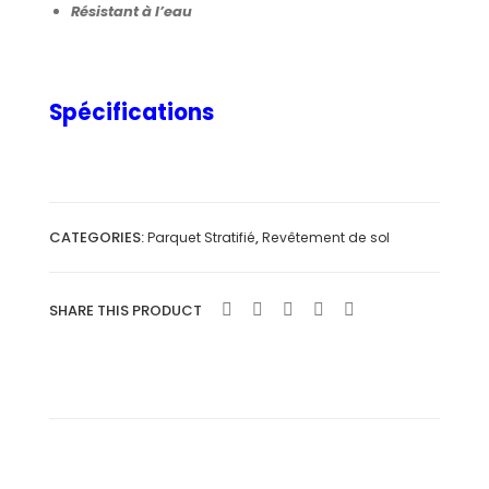
Résistant à l’eau
bla
IR
nc
MO
vieil
NOL
Spécifications
li
AM
nat
E”
urel
”
CATEGORIES:
,
Parquet Stratifié
Revêtement de sol
SHARE THIS PRODUCT