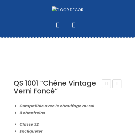
QS 1001 “Chêne Vintage
Verni Foncé”
S
S
149
153
Compatible avec le chauffage au sol
3
5
0 chanfreins
“Ch
“CH
Classe 32
ên
ÊNE
Encliqueter
e
CLA