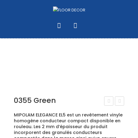
0355 Green
ct
35
MIPOLAM ELEGANCE EL5 est un revêtement vinyle
Bas
4
homogène conducteur compact disponible en
rouleau. Les 2 mm d’épaisseur du produit
e
Blu
incorporent des granulés conducteurs
Gris
e