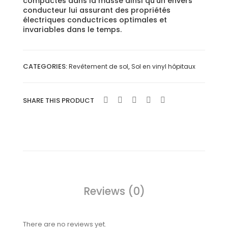
compactés dans la masse ainsi qu’un envers
Clai
conducteur lui assurant des propriétés
électriques conductrices optimales et
r
invariables dans le temps.
932
CATEGORIES:
,
Revêtement de sol
Sol en vinyl hôpitaux
SHARE THIS PRODUCT
Reviews (0)
There are no reviews yet.